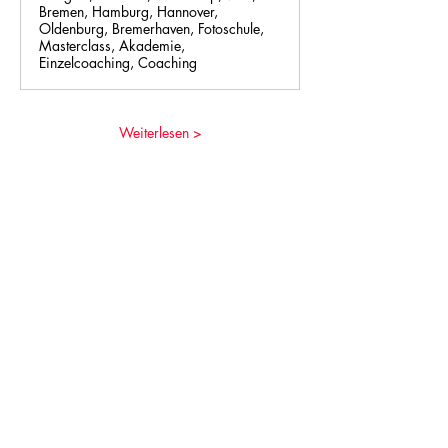
Bremen, Hamburg, Hannover,
Oldenburg, Bremerhaven, Fotoschule,
Masterclass, Akademie,
Einzelcoaching, Coaching
Weiterlesen >
Diese Veranstaltung teilen
© 2026 by salzmann-photo.de. Created with
Wix.com
DATENSCHUTZERKLÄRUNG