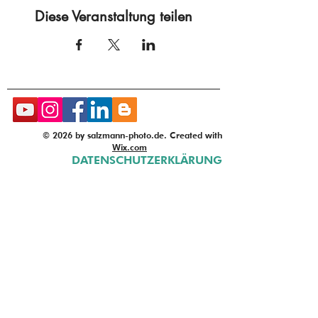
Diese Veranstaltung teilen
© 2026 by salzmann-photo.de. Created with
Wix.com
DATENSCHUTZERKLÄRUNG
AGB
MACH' DUFTE BILDER!
FOTOGRAFIE.EINFACH.VERSTEHEN.
Fotokurse. Fotoworkshops.
Vorträge. mit Thomas W.
Salzmann
Bremen - Oldenburg - Ber
lin -